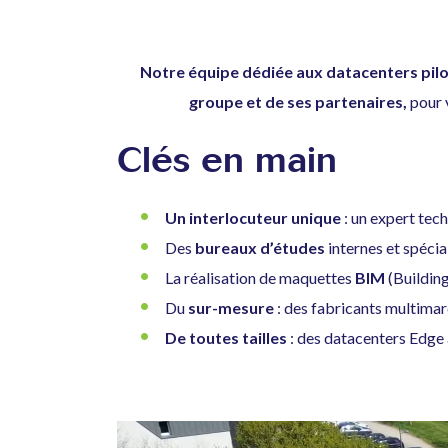
Notre équipe dédiée aux datacenters pilot
groupe et de ses partenaires,
pour 
Clés en main
Un interlocuteur unique
: un expert tec
Des
bureaux d’études
internes et spécia
La réalisation de maquettes
BIM
(Buildin
Du
sur-mesure
: des fabricants multimar
De toutes tailles
: des datacenters Edge