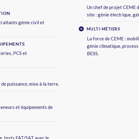
Un chef de projet CEME d
TION
site : génie électrique, 
raitants génie civil et
MULTI-MÉTIERS
La force de CEME : mobili
UIPEMENTS
génie climatique, process
teries, PCS et
BESS.
e puissance, mise à la terre.
nteneurs et équipements de
e, tests FAT/SAT avec le