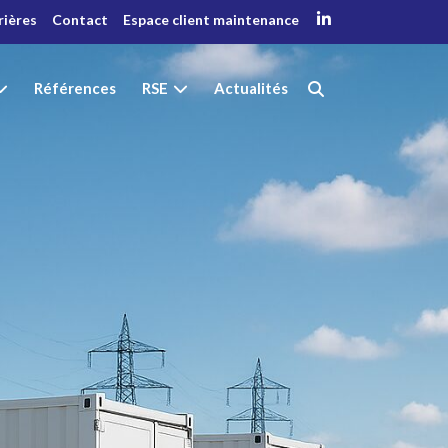
rières
Contact
Espace client maintenance
Références
RSE
Actualités