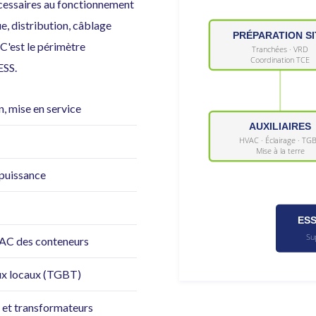
cessaires au fonctionnement
e, distribution, câblage
PRÉPARATION SI
C'est le périmètre
Tranchées · VRD
Coordination TCE
ESS.
n, mise en service
AUXILIAIRES
HVAC · Éclairage · TG
Mise à la terre
 puissance
ESS
Su
VAC des conteneurs
eaux locaux (TGBT)
S et transformateurs