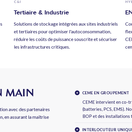
C&I
HY
Tertiaire & Industrie
EN
és
Solutions de stockage intégrées aux sites industriels
Cou
et tertiaires pour optimiser l'autoconsommation,
fle
réduire les coûts de puissance souscrite et sécuriser
CEM
les infrastructures critiques.
cen
N MAIN
CEME EN GROUPEMENT
CEME intervient en co-tr
ion avec des partenaires
(batteries, PCS, EMS). No
BOP et des installations 
n, en assurant la maîtrise
INTERLOCUTEUR UNIQU