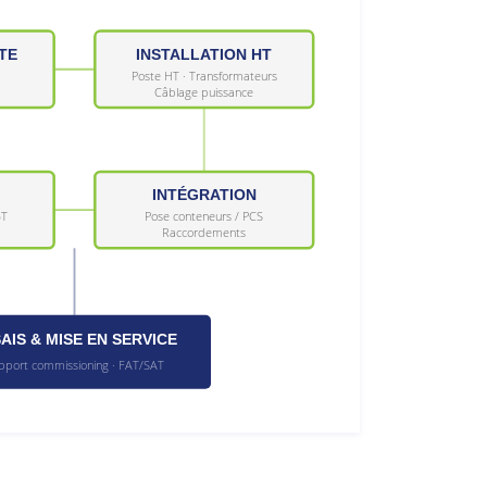
TE
INSTALLATION HT
Poste HT · Transformateurs
Câblage puissance
INTÉGRATION
BT
Pose conteneurs / PCS
Raccordements
AIS & MISE EN SERVICE
pport commissioning · FAT/SAT