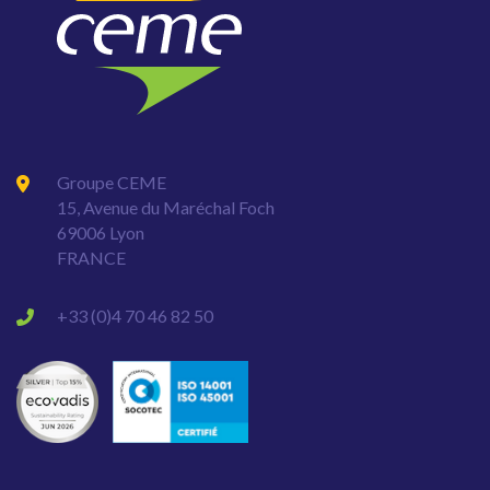
Groupe CEME
15, Avenue du Maréchal Foch
69006 Lyon
FRANCE
+33 (0)4 70 46 82 50