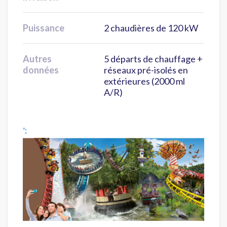
Puissance
2 chaudières de 120 kW
Autres
5 départs de chauffage +
données
réseaux pré-isolés en
extérieures (2000 ml
A/R)
';