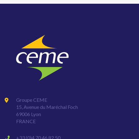
Groupe CEME
15, Avenue du Maréchal Foch
69006 Lyon
FRANCE
+33 (0)4 70 46 82 50