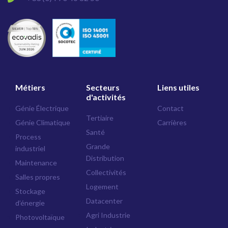
Métiers
Secteurs
Liens utiles
d'activités
Génie Électrique
Contact
Tertiaire
Génie Climatique
Carrières
Santé
Process
Grande
industriel
Distribution
Maintenance
Collectivités
Salles propres
Logement
Stockage
Datacenter
d’énergie
Agri Industrie
Photovoltaïque