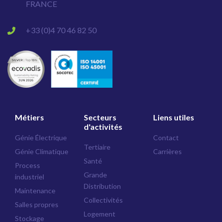
FRANCE
+33 (0)4 70 46 82 50
Métiers
Secteurs
Liens utiles
d'activités
Génie Électrique
Contact
Tertiaire
Génie Climatique
Carrières
Santé
Process
Grande
industriel
Distribution
Maintenance
Collectivités
Salles propres
Logement
Stockage