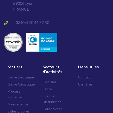
69006 Lyon
FRANCE
+33 (0)4 70 46 82 50
Métiers
Secteurs
Liens utiles
d'activités
Génie Électrique
Contact
Tertiaire
Génie Climatique
Carrières
Santé
Process
Grande
industriel
Distribution
Maintenance
Collectivités
Salles propres