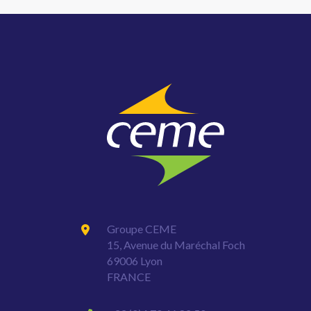
Groupe CEME
15, Avenue du Maréchal Foch
69006 Lyon
FRANCE