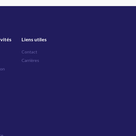
ivités
Liens utiles
Contact
Carrières
ion
re