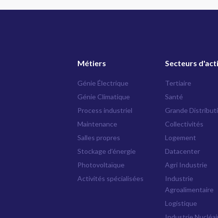
Métiers
Secteurs d'act
Génie Électrique
Tertiaire
Génie Climatique
Santé
Process industriel
Grande Distribut
Maintenance
Collectivités
Salles propres
Logement
Stockage d’énergie
Datacenter
Photovoltaïque
Agri Industrie
Activités spécialisées
Industrie
Agroalimentaire
Logistique
Industrie Nucléai