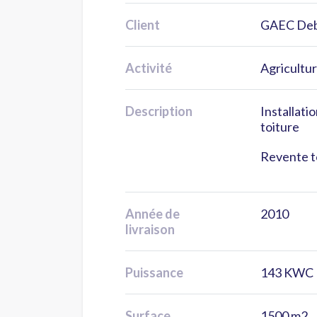
Client
GAEC Deb
Activité
Agricultu
Description
Installati
toiture
Revente t
Année de
2010
livraison
Puissance
143 KWC
Surface
1500 m2