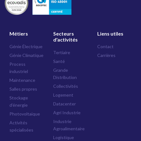
Métiers
Secteurs
Liens utiles
d'activités
Génie Électrique
Contact
Tertiaire
Génie Climatique
Carrières
Santé
Process
Grande
industriel
Distribution
Maintenance
Collectivités
Salles propres
Logement
Stockage
Datacenter
d’énergie
Agri Industrie
Photovoltaïque
Industrie
Activités
Agroalimentaire
spécialisées
Logistique