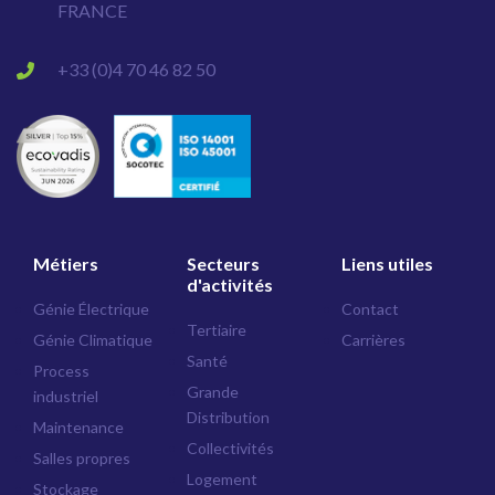
FRANCE
+33 (0)4 70 46 82 50
Métiers
Secteurs
Liens utiles
d'activités
Génie Électrique
Contact
Tertiaire
Génie Climatique
Carrières
Santé
Process
Grande
industriel
Distribution
Maintenance
Collectivités
Salles propres
Logement
Stockage