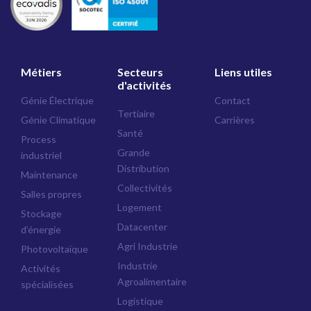
Métiers
Secteurs
Liens utiles
d'activités
Génie Électrique
Contact
Tertiaire
Génie Climatique
Carrières
Santé
Process
Grande
industriel
Distribution
Maintenance
Collectivités
Salles propres
Logement
Stockage
Datacenter
d’énergie
Agri Industrie
Photovoltaïque
Industrie
Activités
Agroalimentaire
spécialisées
Logistique