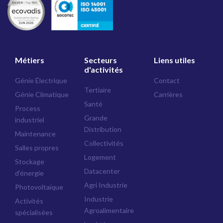
Métiers
Secteurs
Liens utiles
d'activités
Génie Électrique
Contact
Tertiaire
Génie Climatique
Carrières
Santé
Process
Grande
industriel
Distribution
Maintenance
Collectivités
Salles propres
Logement
Stockage
Datacenter
d’énergie
Agri Industrie
Photovoltaïque
Industrie
Activités
Agroalimentaire
spécialisées