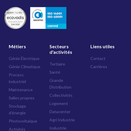
Métiers
Secteurs
Liens utiles
d'activités
Génie Électrique
Contact
Tertiaire
Génie Climatique
Carrières
Santé
Process
Grande
industriel
Distribution
Maintenance
Collectivités
Salles propres
Logement
Stockage
Datacenter
d’énergie
Agri Industrie
Photovoltaïque
Industrie
Activités