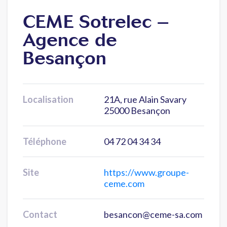
CEME Sotrelec –
Agence de
Besançon
Localisation
21A, rue Alain Savary
25000 Besançon
Téléphone
04 72 04 34 34
Site
https://www.groupe-
ceme.com
Contact
besancon@ceme-sa.com