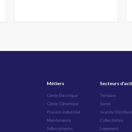
Métiers
Secteurs d'act
Génie Électrique
Tertiaire
Génie Climatique
Santé
Process industriel
Grande Distribut
Maintenance
Collectivités
Salles propres
Logement