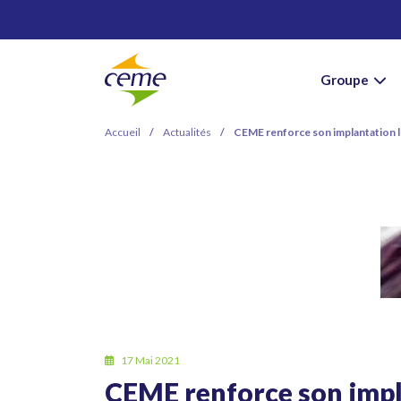
Groupe
Accueil
/
Actualités
/
CEME renforce son implantation lo
17 Mai 2021
CEME renforce son impl