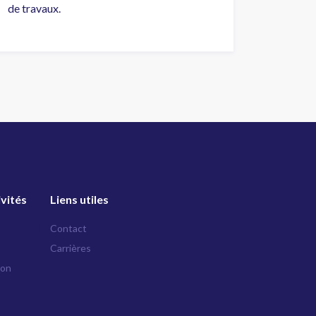
de travaux.
ivités
Liens utiles
Contact
Carrières
ion