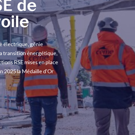
SE de
oile
 électrique, génie
a transition énergétique,
tions RSE mises en place
en 2025 la Médaille d'Or