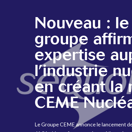
Nouveau : le
groupe affir
expertise au
l’industrie n
en créant la
CEME Nucléa
Le Groupe CEME annonce le lancement de