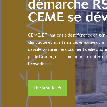
démarche R
CEME se dév
CEME, ETI nationale de référence en génie
climatique et maintenance, engagée dans l
dévoile son premier document dédié aux ac
par le Groupe, qui lui ont permis d'obtenir 
Ecovadis.
Lire la suite