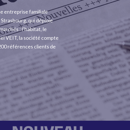
entreprise familiale
 Strasbourg, qui déploie
archés : l’habitat, le
uel VEIT, la société compte
200 références clients de