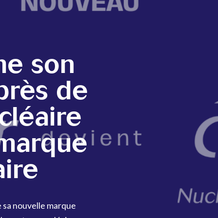
me son
près de
ucléaire
 marque
ire
 sa nouvelle marque