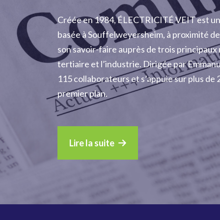
Créée en 1984, ÉLECTRICITÉ VEIT est une 
basée à Souffelweyersheim, à proximité de
son savoir-faire auprès de trois principaux m
tertiaire et l’industrie. Dirigée par Emman
115 collaborateurs et s’appuie sur plus de 
premier plan.
Lire la suite