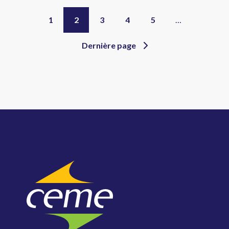
1
2
3
4
5
…
Dernière page